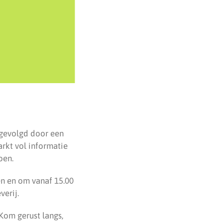
 gevolgd door een
rkt vol informatie
oen.
n en om vanaf 15.00
erij.
Kom gerust langs,