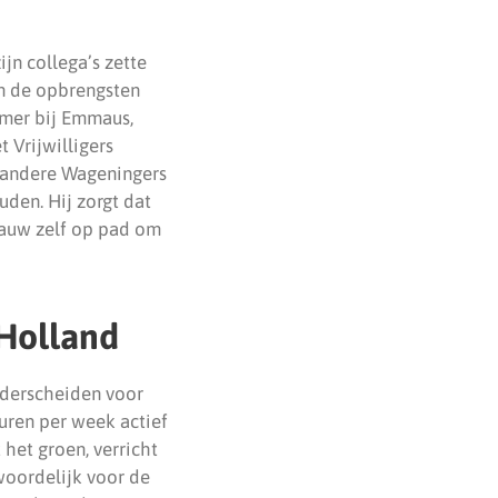
jn collega’s zette
an de opbrengsten
emer bij Emmaus,
t Vrijwilligers
m andere Wageningers
uden. Hij zorgt dat
dauw zelf op pad om
Holland
nderscheiden voor
 uren per week actief
het groen, verricht
woordelijk voor de