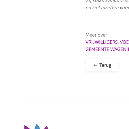
Zij staan symbool vo
en ziel inzetten voo
Meer over
VRIJWILLIGERS
,
VOE
GEMEENTE WAGENI
Terug