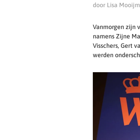
door Lisa Mooij
Vanmorgen zijn v
namens Zijne Maj
Visschers, Gert 
werden ondersche