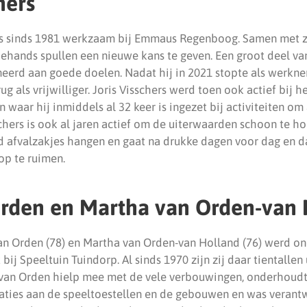
hers
) is sinds 1981 werkzaam bij Emmaus Regenboog. Samen met zi
dehands spullen een nieuwe kans te geven. Een groot deel v
eerd aan goede doelen. Nadat hij in 2021 stopte als werkn
g als vrijwilliger. Joris Visschers werd toen ook actief bij he
waar hij inmiddels al 32 keer is ingezet bij activiteiten o
schers is ook al jaren actief om de uiterwaarden schoon te ho
d afvalzakjes hangen en gaat na drukke dagen voor dag en 
op te ruimen.
Orden en Martha van Orden-van 
an Orden (78) en Martha van Orden-van Holland (76) werd o
 bij Speeltuin Tuindorp. Al sinds 1970 zijn zij daar tientallen
rt van Orden hielp mee met de vele verbouwingen, onderhoudt 
ties aan de speeltoestellen en de gebouwen en was verant