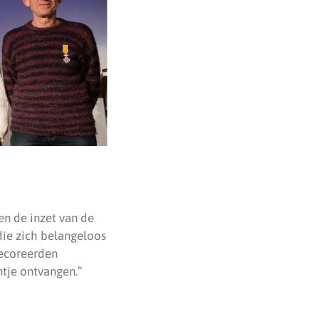
en de inzet van de
 die zich belangeloos
decoreerden
ntje ontvangen.”