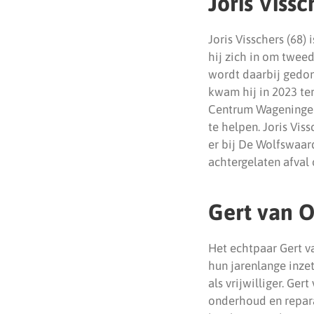
Joris Vissc
Joris Visschers (68
hij zich in om twee
wordt daarbij gedon
kwam hij in 2023 teru
Centrum Wageningen 
te helpen. Joris Vis
er bij De Wolfswaar
achtergelaten afval 
Gert van 
Het echtpaar Gert v
hun jarenlange inzet
als vrijwilliger. Ge
onderhoud en repara