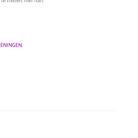
 te treden, met hart
ENINGEN
,