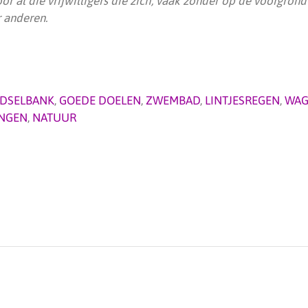
or al die vrijwilligers die zich, vaak zonder op de voorgrond
r anderen.
DSELBANK
,
GOEDE DOELEN
,
ZWEMBAD
,
LINTJESREGEN
,
WAG
NGEN
,
NATUUR