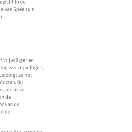
ezicht in de
ie van Speeltuin
de
 vrijwilliger en
g van vrijwilligers,
verzorgt ze het
ducten. Bij
saris is ze
an de
or van de
in de