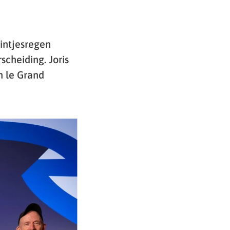
lintjesregen
cheiding. Joris
n le Grand