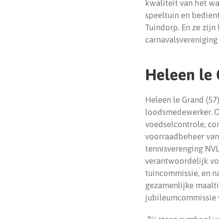
kwaliteit van het w
speeltuin en bedient
Tuindorp. En ze zijn
carnavalsvereniging
Heleen le
Heleen le Grand (57)
loodsmedewerker. Om
voedselcontrole, con
voorraadbeheer van 
tennisverenging NVL
verantwoordelijk vo
tuincommissie, en na
gezamenlijke maalti
jubileumcommissie v