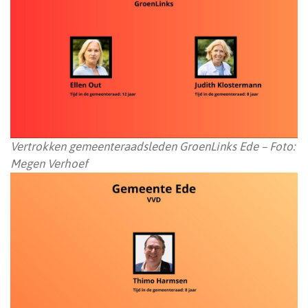
Vertrokken gemeenteraadsleden GroenLinks Ede – Foto:
Megen Verhoef