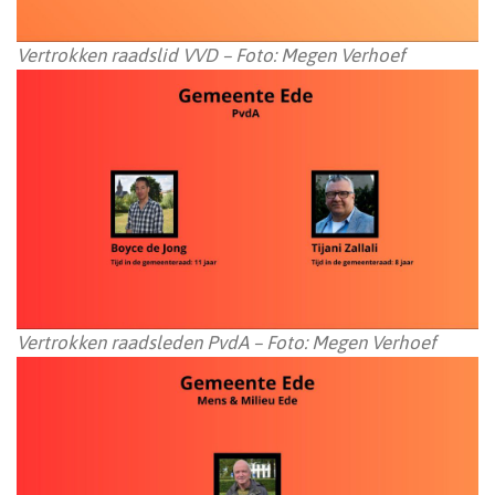
Vertrokken raadslid VVD – Foto: Megen Verhoef
Vertrokken raadsleden PvdA – Foto: Megen Verhoef