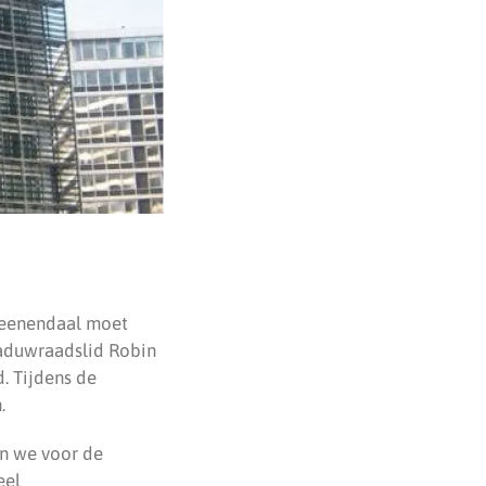
 Veenendaal moet
haduwraadslid Robin
. Tijdens de
.
en we voor de
eel