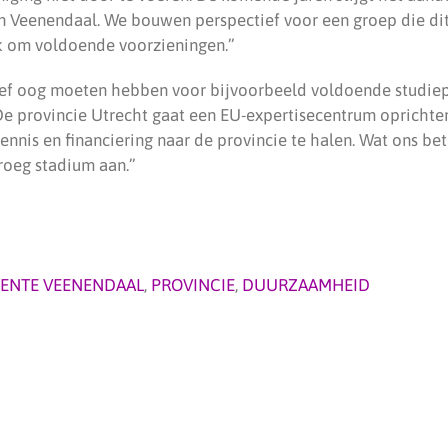
 Veenendaal. We bouwen perspectief voor een groep die dit 
ok om voldoende voorzieningen.”
ief oog moeten hebben voor bijvoorbeeld voldoende studie
“De provincie Utrecht gaat een EU-expertisecentrum opricht
nnis en financiering naar de provincie te halen. Wat ons betr
roeg stadium aan.”
ENTE VEENENDAAL
,
PROVINCIE
,
DUURZAAMHEID