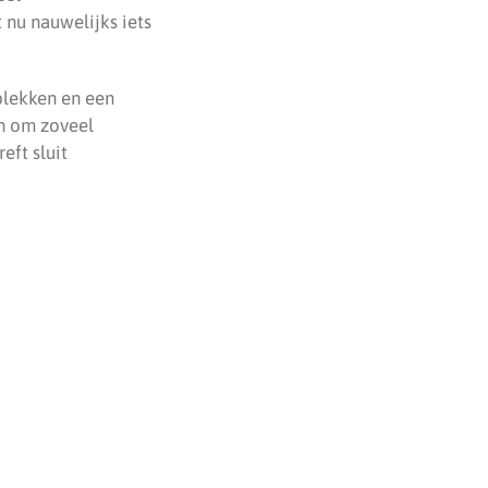
nu nauwelijks iets
plekken en een
en om zoveel
eft sluit