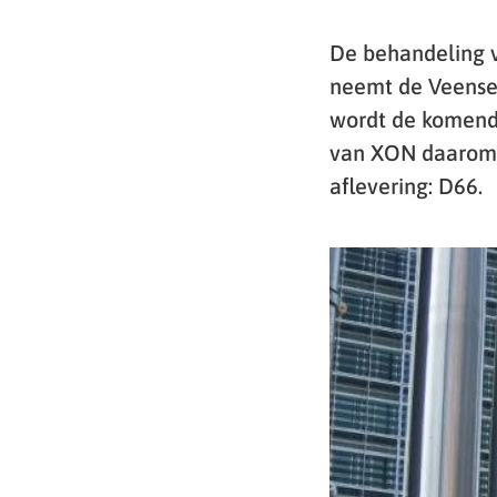
De behandeling v
neemt de Veense 
wordt de komende
van XON daarom e
aflevering: D66.