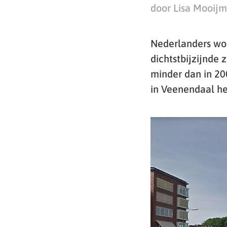
door Lisa Mooij
Nederlanders woo
dichtstbijzijnde 
minder dan in 200
in Veenendaal het