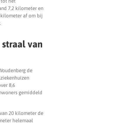
tot het
and 7,2 kilometer en
 kilometer af om bij
.
straal van
n Woudenberg de
3 ziekenhuizen
ver 8,6
 inwoners gemiddeld
 van 20 kilometer de
lometer helemaal