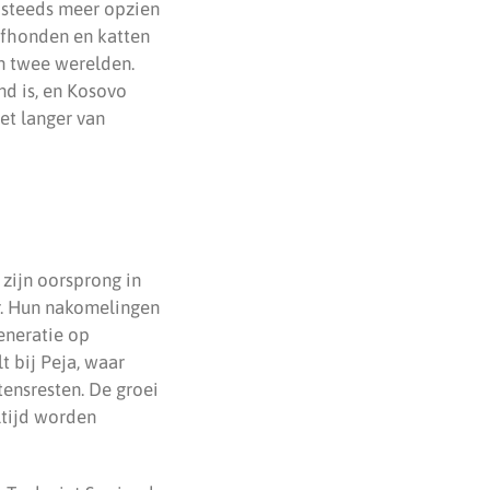
g steeds meer opzien
erfhonden en katten
en twee werelden.
nd is, en Kosovo
et langer van
zijn oorsprong in
r. Hun nakomelingen
eneratie op
t bij Peja, waar
tensresten. De groei
ltijd worden