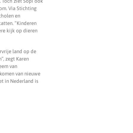
. Toch ziet Sopi ook
om. Via Stichting
cholen en
atten. “Kinderen
ere kijk op dieren
rvrije land op de
”, zegt Karen
leem van
orkomen van nieuwe
et in Nederland is