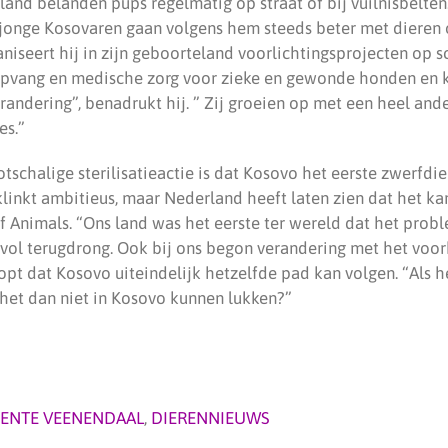
land belanden pups regelmatig op straat of bij vuilnisbelten
 jonge Kosovaren gaan volgens hem steeds beter met dieren 
niseert hij in zijn geboorteland voorlichtingsprojecten op s
opvang en medische zorg voor zieke en gewonde honden en k
verandering”, benadrukt hij. ” Zij groeien op met een heel and
es.”
tschalige sterilisatieactie is dat Kosovo het eerste zwerfdie
linkt ambitieus, maar Nederland heeft laten zien dat het kan
f Animals. “Ons land was het eerste ter wereld dat het prob
vol terugdrong. Ook bij ons begon verandering met het vo
pt dat Kosovo uiteindelijk hetzelfde pad kan volgen. “Als h
het dan niet in Kosovo kunnen lukken?”
ENTE VEENENDAAL
,
DIERENNIEUWS