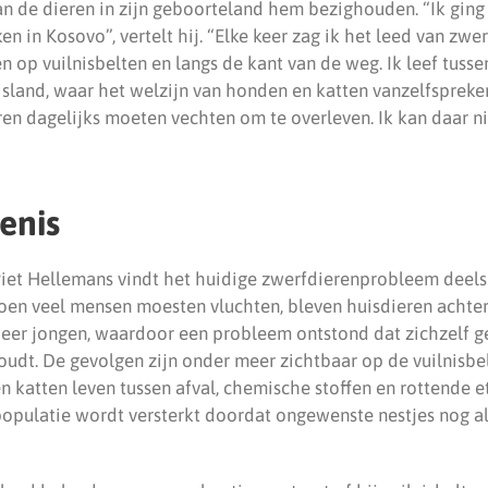
van de dieren in zijn geboorteland hem bezighouden. “Ik gin
n in Kosovo”, vertelt hij. “Elke keer zag ik het leed van zw
 op vuilnisbelten en langs de kant van de weg. Ik leef tuss
island, waar het welzijn van honden en katten vanzelfspreke
en dagelijks moeten vechten om te overleven. Ik kan daar ni
enis
Piet Hellemans vindt het huidige zwerfdierenprobleem deels 
oen veel mensen moesten vluchten, bleven huisdieren achte
eer jongen, waardoor een probleem ontstond dat zichzelf g
oudt. De gevolgen zijn onder meer zichtbaar op de vuilnisbel
 katten leven tussen afval, chemische stoffen en rottende e
opulatie wordt versterkt doordat ongewenste nestjes nog a