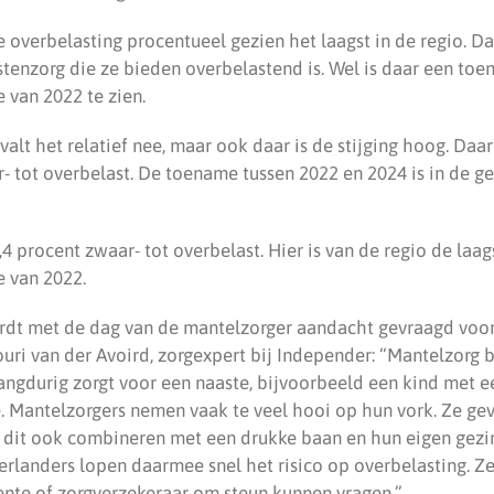
 overbelasting procentueel gezien het laagst in de regio. Daa
stenzorg die ze bieden overbelastend is. Wel is daar een to
 van 2022 te zien.
alt het relatief nee, maar ook daar is de stijging hoog. Daar
- tot overbelast. De toename tussen 2022 en 2024 is in de 
4 procent zwaar- tot overbelast. Hier is van de regio de laags
e van 2022.
dt met de dag van de mantelzorger aandacht gevraagd voor 
uri van der Avoird, zorgexpert bij Independer: “Mantelzorg b
angdurig zorgt voor een naaste, bijvoorbeeld een kind met e
 Mantelzorgers nemen vaak te veel hooi op hun vork. Ze ge
 dit ook combineren met een drukke baan en hun eigen gezi
landers lopen daarmee snel het risico op overbelasting. Ze
ente of zorgverzekeraar om steun kunnen vragen.”