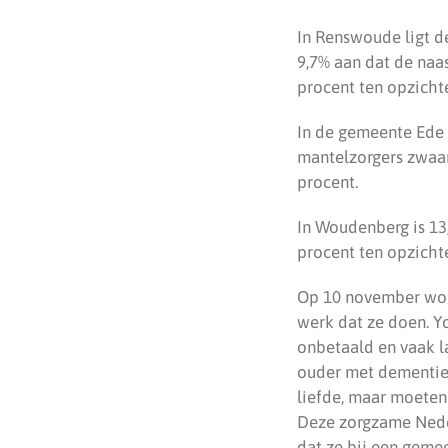
In Renswoude ligt de
9,7% aan dat de naa
procent ten opzichte
In de gemeente Ede v
mantelzorgers zwaar
procent.
In Woudenberg is 13,
procent ten opzicht
Op 10 november wor
werk dat ze doen. Yo
onbetaald en vaak l
ouder met dementie.
liefde, maar moeten
Deze zorgzame Neder
dat ze bij een geme