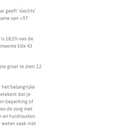
r geeft ‘slechts’
ename van +97
 is 18,1% van de
gemeente Ede 43
te groei te zien: 12
het belangrijke
etekent dat je
en beperking of
ven de zorg met
n en huishouden.
 weten vaak niet