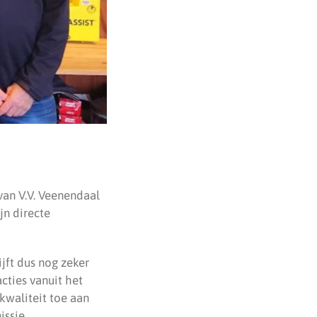
van V.V. Veenendaal
jn directe
jft dus nog zeker
cties vanuit het
kwaliteit toe aan
issie.