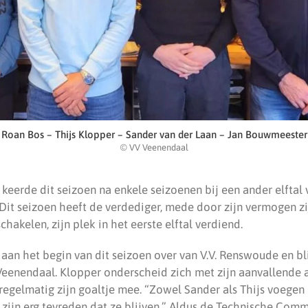
Roan Bos – Thijs Klopper – Sander van der Laan – Jan Bouwmeester
© VV Veenendaal
keerde dit seizoen na enkele seizoenen bij een ander elftal 
. Dit seizoen heeft de verdediger, mede door zijn vermogen zi
chakelen, zijn plek in het eerste elftal verdiend.
aan het begin van dit seizoen over van V.V. Renswoude en bli
 Veenendaal. Klopper onderscheid zich met zijn aanvallende a
regelmatig zijn goaltje mee. “Zowel Sander als Thijs voegen 
e zijn erg tevreden dat ze blijven.” Aldus de Technische Comm