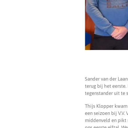
Sander van der Laan 
terug bij het eerste
tegenstander uit te s
Thijs Klopper kwam 
een seizoen bij V.V.
middenveld en pikt 
ons eerste elftal. W