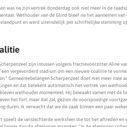
n was na zijn vertrek donderdag ook niet meer in de raads
entaar. Wethouder van de Glind bleef na het aannemen van
 standpunt en werd uiteindelijk per schriftelijke stemming o
litie
herpenzeel zijn intussen volgens fractievoorzitter Aline v
“een vergevorderd stadium om een nieuwe coalitie te vorme
ren.” Gemeentebelangen Scherpenzeel doet niet meer mee a
ingen en dat betekent automatisch het vertrek van wethouder
ebleven wethouder momenteel. Hij bewaakt samen met de b
even het fort, maar dat zal, gezien de voorspoedige voortga
ang duren. Ik verwacht dat we de zaak binnen een paar weke
t speelt de verslechterde werksfeer die tot het aftreden en
al langer dan de afgelopen maanden. “In de afgelopen coll