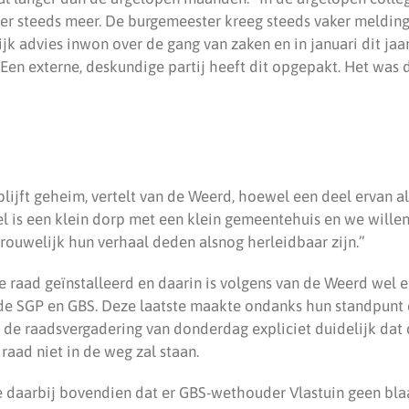
eer steeds meer. De burgemeester kreeg steeds vaker meldin
jk advies inwon over de gang van zaken en in januari dit jaa
Een externe, deskundige partij heeft dit opgepakt. Het was 
lijft geheim, vertelt van de Weerd, hoewel een deel ervan a
 is een klein dorp met een klein gemeentehuis en we willen
rouwelijk hun verhaal deden alsnog herleidbaar zijn.”
e raad geïnstalleerd en daarin is volgens van de Weerd wel 
de SGP en GBS. Deze laatste maakte ondanks hun standpunt
n de raadsvergadering van donderdag expliciet duidelijk dat
aad niet in de weg zal staan.
daarbij bovendien dat er GBS-wethouder Vlastuin geen blaa