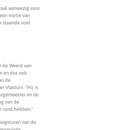
zaal aanwezig voor
 een motie van
p staande voet
an de Weerd van
n en dus ook
an de
 Vlastuin. “Hij is
urgemeester en de
ng van de
n rond hebben.”
 wegsturen van de
egeperiode