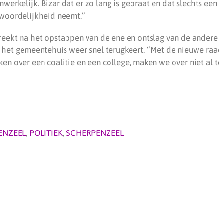
onwerkelijk. Bizar dat er zo lang is gepraat en dat slechts ee
twoordelijkheid neemt.”
reekt na het opstappen van de ene en ontslag van de ander
op het gemeentehuis weer snel terugkeert. “Met de nieuwe raa
n over een coalitie en een college, maken we over niet al te
ENZEEL
,
POLITIEK
,
SCHERPENZEEL