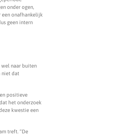
gen onder ogen,
r een onafhankelijk
dus geen intern
l wel naar buiten
 niet dat
een positieve
 dat het onderzoek
 deze kwestie een
m treft. “De