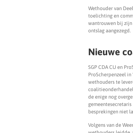
Wethouder van Deele
toelichting en comm
wantrouwen bij zijn
ontslag aangezegd.
Nieuwe coa
SGP CDA CU en ProSc
ProScherpenzeel in 
wethouders te leve
coalitieonderhandel
de enige nog overg
gemeentesecretaris 
besprekingen niet l
Volgens van de Weer
wethouders leidde, 