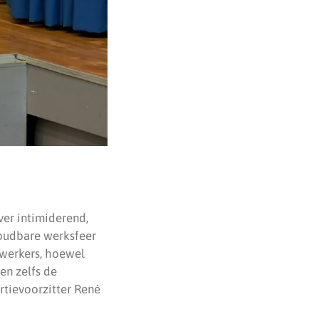
er intimiderend,
oudbare werksfeer
ewerkers, hoewel
en zelfs de
rtievoorzitter René