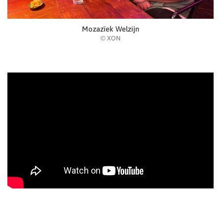
Mozazïek Welzijn
© XON