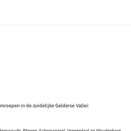
roepen in de zuidelijke Gelderse Vallei:
 Renswoude, Rhenen, Scherpenzeel, Veenendaal en Woudenberg