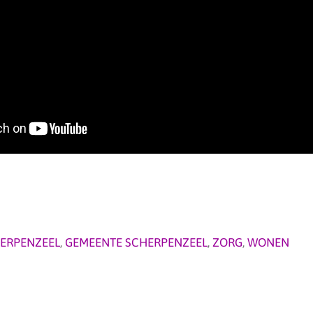
ERPENZEEL
,
GEMEENTE SCHERPENZEEL
,
ZORG
,
WONEN