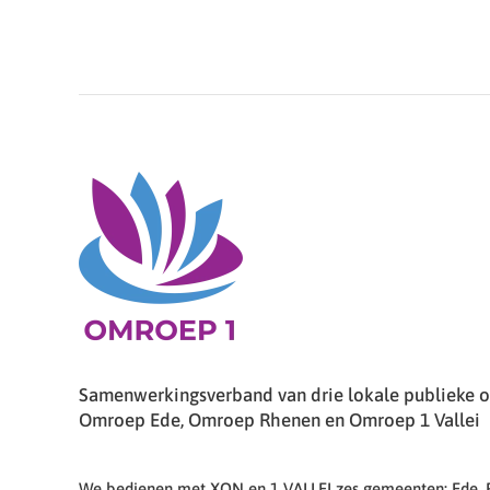
Samenwerkingsverband van drie lokale publieke om
Omroep Ede, Omroep Rhenen en Omroep 1 Vallei
We bedienen met XON en 1 VALLEI zes gemeenten: Ede,