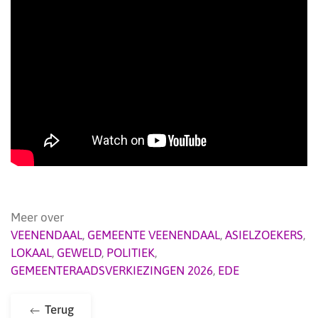
Meer over
VEENENDAAL
,
GEMEENTE VEENENDAAL
,
ASIELZOEKERS
,
LOKAAL
,
GEWELD
,
POLITIEK
,
GEMEENTERAADSVERKIEZINGEN 2026
,
EDE
Terug