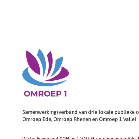
Samenwerkingsverband van drie lokale publieke om
Omroep Ede, Omroep Rhenen en Omroep 1 Vallei
We bedienen met XON en 1 VALLEI zes gemeenten: Ede,