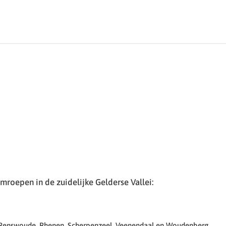
roepen in de zuidelijke Gelderse Vallei:
 Renswoude, Rhenen, Scherpenzeel, Veenendaal en Woudenberg