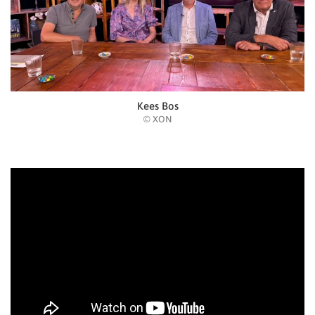
Kees Bos
© XON