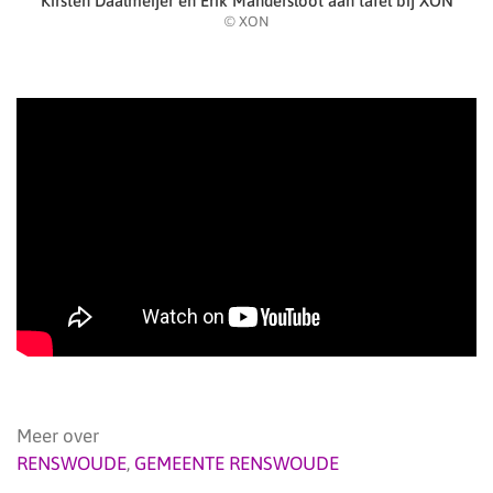
Kirsten Daalmeijer en Erik Mandersloot aan tafel bij XON
© XON
Meer over
RENSWOUDE
,
GEMEENTE RENSWOUDE