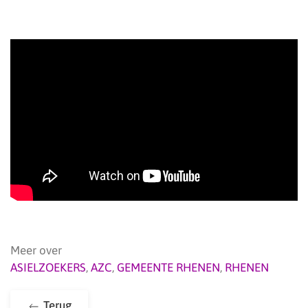
Meer over
ASIELZOEKERS
,
AZC
,
GEMEENTE RHENEN
,
RHENEN
Terug