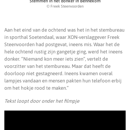
Stemmen in het donker in Bennekom
© Freek Steenvoorden
Aan het eind van de ochtend was het in het stembureau
in sporthal Soetendaal, waar XON-verslaggever Freek
Steenvoorden had postgevat, ineens mis. Waar het de
hele ochtend rustig zijn gangetje ging, werd het ineens
donker. “Niemand kon meer iets zien”, vertelt de
voorzitter van het stembureau. Maar dat heeft de
doorloop niet gestagneerd. Ineens kwamen overal
lampjes vandaan en mensen pakten hun telefoon erbij
om het hokje rood te maken.”
Tekst loopt door onder het filmpje