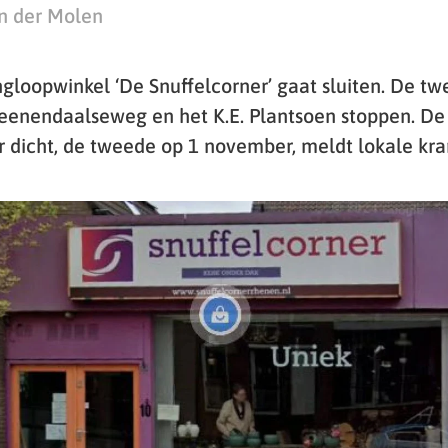
n der Molen
gloopwinkel ‘De Snuffelcorner’ gaat sluiten. De tw
eenendaalseweg en het K.E. Plantsoen stoppen. D
r dicht, de tweede op 1 november, meldt lokale kra