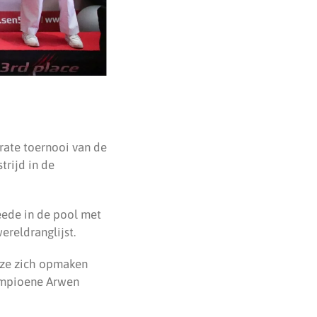
arate toernooi van de
trijd in de
eede in de pool met
ereldranglijst.
t ze zich opmaken
kampioene Arwen