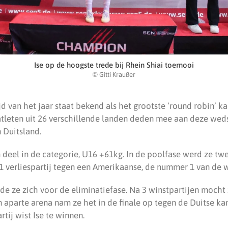
Ise op de hoogste trede bij Rhein Shiai toernooi
© Gitti Kraußer
d van het jaar staat bekend als het grootste ‘round robin’ k
atleten uit 26 verschillende landen deden mee aan deze weds
 Duitsland.
m deel in de categorie, U16 +61kg. In de poolfase werd ze tw
1 verliespartij tegen een Amerikaanse, de nummer 1 van de w
de ze zich voor de eliminatiefase. Na 3 winstpartijen moch
een aparte arena nam ze het in de finale op tegen de Duitse 
tij wist Ise te winnen.