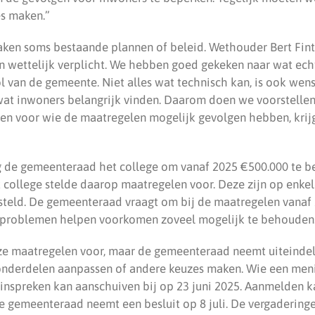
s maken.”
ken soms bestaande plannen of beleid. Wethouder Bert Finte
n wettelijk verplicht. We hebben goed gekeken naar wat echt
ol van de gemeente. Niet alles wat technisch kan, is ook wen
at inwoners belangrijk vinden. Daarom doen we voorstellen
en voor wie de maatregelen mogelijk gevolgen hebben, krij
eg de gemeenteraad het college om vanaf 2025 €500.000 te b
 college stelde daarop maatregelen voor. Deze zijn op enke
steld. De gemeenteraad vraagt om bij de maatregelen vanaf
 problemen helpen voorkomen zoveel mogelijk te behouden
eze maatregelen voor, maar de gemeenteraad neemt uiteindeli
nderdelen aanpassen of andere keuzes maken. Wie een meni
inspreken kan aanschuiven bij op 23 juni 2025. Aanmelden k
De gemeenteraad neemt een besluit op 8 juli. De vergaderingen