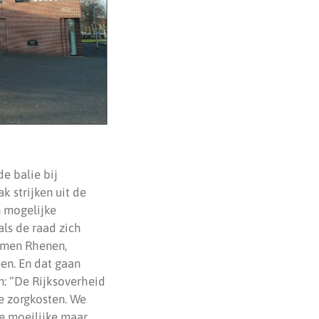
e balie bij
 strijken uit de
n mogelijke
ls de raad zich
samen Rhenen,
en. En dat gaan
: “De Rijksoverheid
e zorgkosten. We
e moeilijke maar