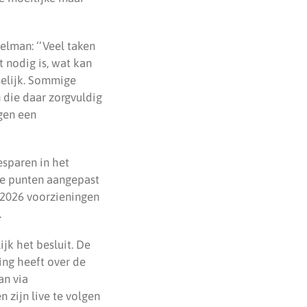
lman: ‘‘Veel taken
 nodig is, wat kan
selijk. Sommige
 die daar zorgvuldig
gen een
esparen in het
le punten aangepast
 2026 voorzieningen
.
jk het besluit. De
ng heeft over de
an via
 zijn live te volgen