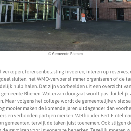
© Gemeente Rhenen
verkopen, forensenbelasting invoeren, interen op reserves, d
deel sluiten, het WMO-vervoer slimmer organiseren of de taak
elijk hulp halen. Dat zijn voorbeelden uit een overzicht va
gemeente Rhenen. Wat ervan doorgaat wordt pas duidelijk a
n. Maar volgens het college wordt de gemeentelijke visie: 
nog mooier maken de komende jaren uitdagender dan voorhe
rs en verbonden partijen merken. Wethouder Bert Fintelman
an gemeenten, terwijl de taken juist toenemen. Ook stijgen d
m de gevolgen voor inwoners te beperken. Tegelijk moeten w