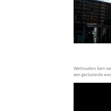
Wethouders Gert va
een geclusterde woo