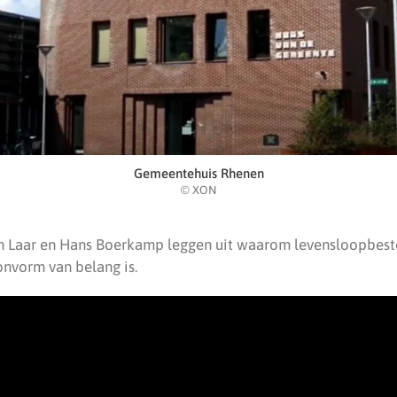
Gemeentehuis Rhenen
© XON
n Laar en Hans Boerkamp leggen uit waarom levensloopbes
nvorm van belang is.