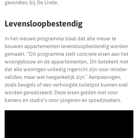
gevonden, bij De Linde.
Levensloopbestendig
In het nieuwe programma staat dat alle nieuw te
bouwen appartementen levensloopbestendig worden
gemaakt. “Dit programma stelt concrete eisen aan het
woongebouw en de appartementen.. Dit betekent niet
dat alle woningen volledig ingericht zijn voor minder-
validen, maar wel toegankelijk zijn.” Aanpassingen,
zoals beugels of een verhoogde toiletpot kunnen snel
worden gerealiseerd. Deze eisen gelden niet voor
kamers en studio’s voor jongeren en spoedzoekers.