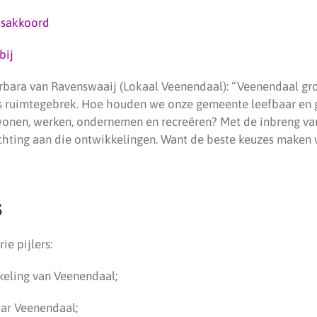
dsakkoord
bij
arbara van Ravenswaaij (Lokaal Veenendaal): “Veenendaal gro
is ruimtegebrek. Hoe houden we onze gemeente leefbaar en gr
 wonen, werken, ondernemen en recreëren? Met de inbreng v
ichting aan die ontwikkelingen. Want de beste keuzes maken
s
ie pijlers:
keling van Veenendaal;
aar Veenendaal;