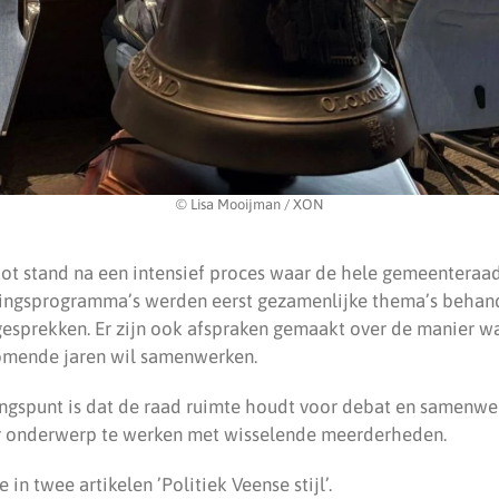
© Lisa Mooijman / XON
ot stand na een intensief proces waar de hele gemeentera
zingsprogramma’s werden eerst gezamenlijke thema’s behan
gesprekken. Er zijn ook afspraken gemaakt over de manier w
mende jaren wil samenwerken.
angspunt is dat de raad ruimte houdt voor debat en samenwerk
r onderwerp te werken met wisselende meerderheden.
 in twee artikelen ’Politiek Veense stijl’.