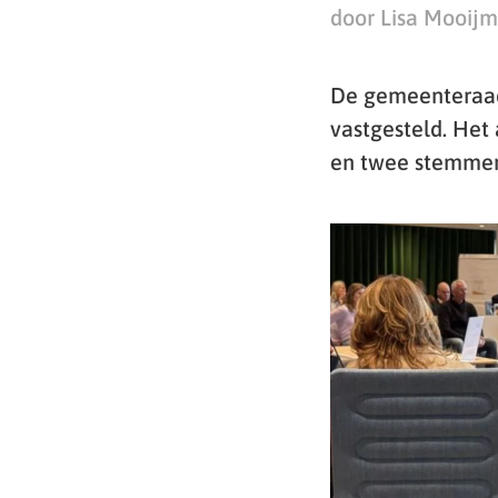
door Lisa Mooij
De gemeenteraad
vastgesteld. He
en twee stemmen