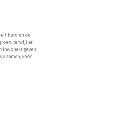
eit hard en de
oen, terwijl er
an inwoners geven
 we samen, vóór