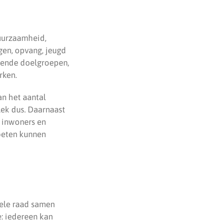
uurzaamheid,
gen, opvang, jeugd
lende doelgroepen,
rken.
an het aantal
ek dus. Daarnaast
n inwoners en
moeten kunnen
 hele raad samen
e: iedereen kan