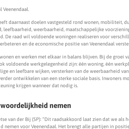
al Veenendaal.
ft daarnaast doelen vastgesteld rond wonen, mobiliteit, d
d, leefbaarheid, weerbaarheid, maatschappelijke voorzienin
d. De raad wil voldoende woningen realiseren voor verschil
erbeteren en de economische positie van Veenendaal verste
wonen en werken met elkaar in balans blijven. Bij de groei v
k voldoende werkgelegenheid zijn: één woning, één werkpl
ilige en leefbare wijken, versterken van de weerbaarheid va
 verder ontwikkelen van een sterke sociale basis. Inwoners 
uning krijgen wanneer dat nodig is.
woordelijkheid nemen
etse van der Bij (SP): “Dit raadsakkoord laat zien dat we als
d nemen voor Veenendaal. Het brengt alle partijen in positi