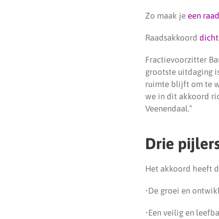
Zo maak je
een raa
Raadsakkoord
dicht
Fractievoorzitter B
grootste uitdaging 
ruimte blijft om te
we in dit akkoord r
Veenendaal.”
Drie pijler
Het akkoord heeft dr
•De groei en ontwik
•Een veilig en leefb