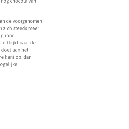
 nog chocola van
t van de voorgenomen
n zich steeds meer
iglione.
 uitkijkt naar de
t doet aan het
re kant op, dan
ogelijke