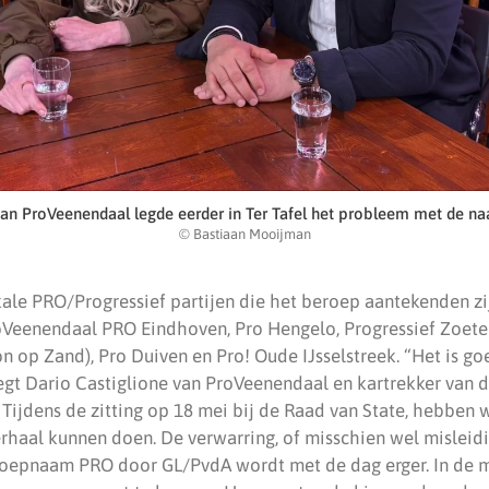
van ProVeenendaal legde eerder in Ter Tafel het probleem met de n
© Bastiaan Mooijman
kale PRO/Progressief partijen die het beroep aantekenden z
oVeenendaal PRO Eindhoven, Pro Hengelo, Progressief Zoet
on op Zand), Pro Duiven en Pro! Oude IJsselstreek. “Het is go
egt Dario Castiglione van ProVeenendaal en kartrekker van 
ijdens de zitting op 18 mei bij de Raad van State, hebben w
rhaal kunnen doen. De verwarring, of misschien wel misleidi
roepnaam PRO door GL/PvdA wordt met de dag erger. In de me