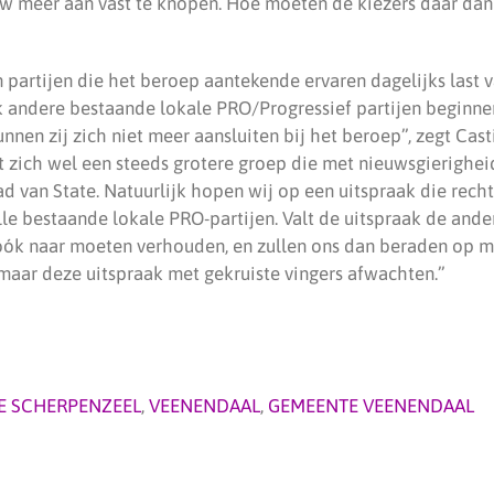
w meer aan vast te knopen. Hoe moeten de kiezers daar dan
n partijen die het beroep aantekende ervaren dagelijks las
 andere bestaande lokale PRO/Progressief partijen beginne
unnen zij zich niet meer aansluiten bij het beroep”, zegt Cast
t zich wel een steeds grotere groep die met nieuwsgierigheid
d van State. Natuurlijk hopen wij op een uitspraak die rech
le bestaande lokale PRO-partijen. Valt de uitspraak de ande
 óók naar moeten verhouden, en zullen ons dan beraden op m
 maar deze uitspraak met gekruiste vingers afwachten.”
E SCHERPENZEEL
,
VEENENDAAL
,
GEMEENTE VEENENDAAL