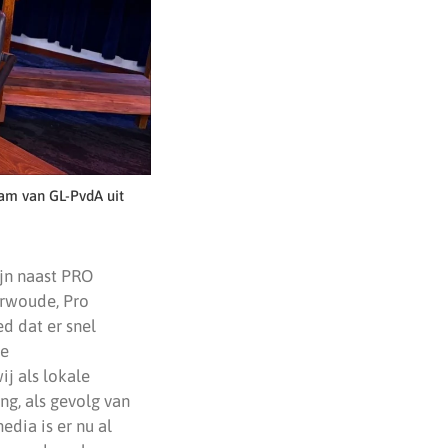
aam van GL-PvdA uit
ijn naast PRO
erwoude, Pro
ed dat er snel
de
ij als lokale
ng, als gevolg van
dia is er nu al