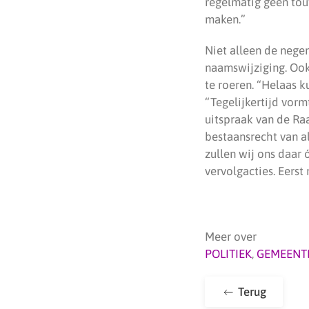
regelmatig geen tou
maken.”
Niet alleen de nege
naamswijziging. Ook
te roeren. “Helaas k
“Tegelijkertijd vorm
uitspraak van de Raa
bestaansrecht van al
zullen wij ons daar
vervolgacties. Eerst
Meer over
POLITIEK
,
GEMEENT
Terug