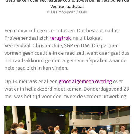
Gesprekken over het raadsakkoord: zowel binnen als buiten de
Veense raadszaal
© Lisa Mooijman / XON
Een nieuw college is er intussen. Dat bestaat, nadat
ProVeenendaal zich
terugtrok
, nu uit Lokaal
Veenendaal, ChristenUnie, SGP en D66. Die partijen
vormen geen coalitie in de raad zelf, want daar gaat dus
het raadsakkoord gelden: algemene afspraken waar de
hele raad zich in kan vinden.
Op 14 mei was er al een
groot algemeen overleg
over
wat er in het akkoord moet komen. Donderdagavond 28
mei was het tijd voor deel twee: de verdere uitwerking.