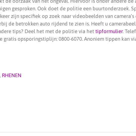
kt de oorzaak van het ongeval. Hiervoor is onder andere de 
uigen gesproken. Ook doet de politie een buurtonderzoek. Sp
eer zijn specifiek op zoek naar videobeelden van camera’s d
bij de betrokken auto rijdend te zien is. Heeft u camerabeel
ndere tips? Deel het met de politie via het
tipformulier
. Tele
 gratis opsporingstiplijn: 0800-6070. Anoniem tippen kan via
,
RHENEN