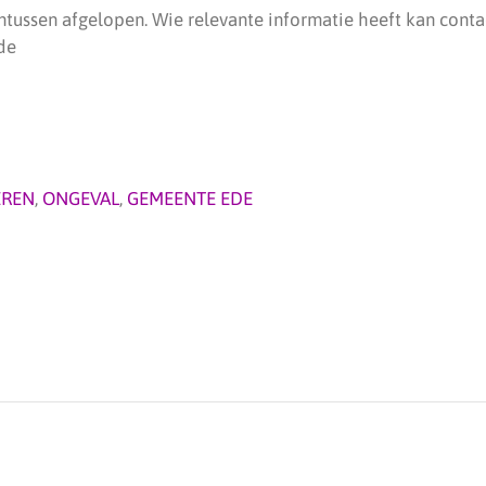
 intussen afgelopen. Wie relevante informatie heeft kan con
de
EREN
,
ONGEVAL
,
GEMEENTE EDE