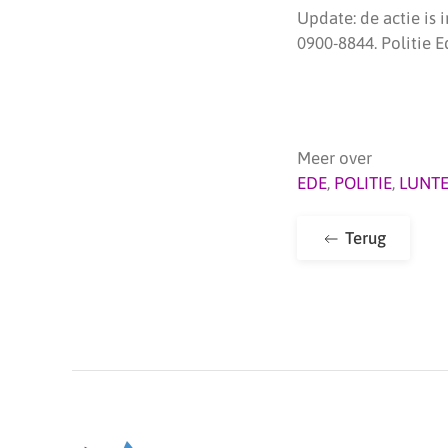
Update: de actie is
0900-8844. Politie E
Meer over
EDE
,
POLITIE
,
LUNT
Terug