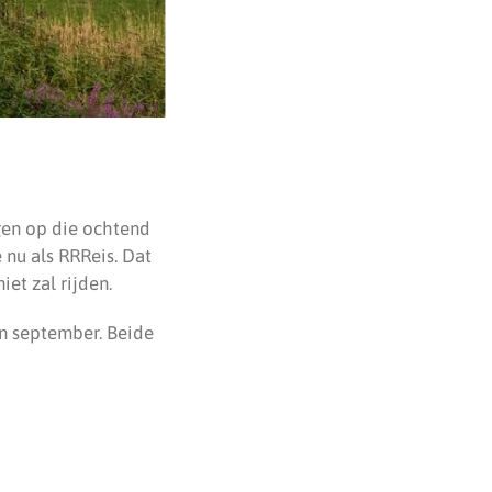
ggen op die ochtend
 nu als RRReis. Dat
et zal rijden.
n september. Beide