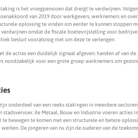
taking is het vroegpensioen dat dreigt te verdwijnen. Volgen
ioenakkoord van 2019 door werkgevers, werknemers en overh
ucturele oplossing te vinden om eerder te kunnen stoppen m
e verdwijnen omdat de fiscale boetevrijstelling voor bedrijve
itiek besluit vooralsnog niet om deze te verlengen.
t de acties een duidelijk signaal afgeven: handen af van d
rs noodzakelijk voor een grote groep werknemers om gezond
ties
zijn onderdeel van een reeks stakingen in meerdere sectore
 en stadsvervoer, de Metaal, Bouw en Industrie voeren acties 
t te bewegen te komen met een structurele en betere oploss
werken. De jongeren van nu zijn de ouderen van de toekoms