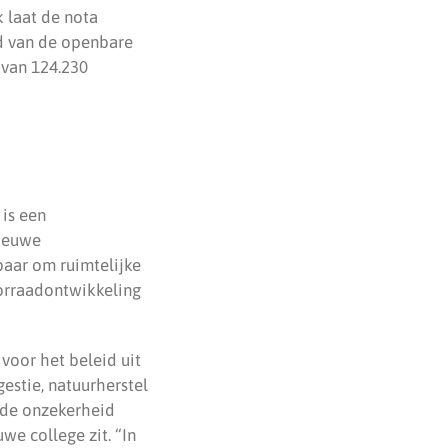
 laat de nota
ud van de openbare
 van 124.230
is een
nieuwe
baar om ruimtelijke
orraadontwikkeling
 voor het beleid uit
estie, natuurherstel
 de onzekerheid
e college zit. “In