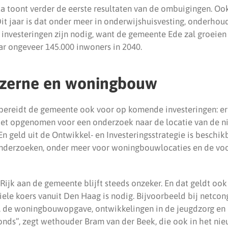
a toont verder de eerste resultaten van de ombuigingen. Ook
Dit jaar is dat onder meer in onderwijshuisvesting, onderho
 investeringen zijn nodig, want de gemeente Ede zal groeien
ar ongeveer 145.000 inwoners in 2040.
zerne en woningbouw
bereidt de gemeente ook voor op komende investeringen: er 
iet opgenomen voor een onderzoek naar de locatie van de 
n geld uit de Ontwikkel- en Investeringsstrategie is beschik
onderzoeken, onder meer voor woningbouwlocaties en de vo
Rijk aan de gemeente blijft steeds onzeker. En dat geldt ook
ele koers vanuit Den Haag is nodig. Bijvoorbeeld bij netcong
e, de woningbouwopgave, ontwikkelingen in de jeugdzorg en
nds”, zegt wethouder Bram van der Beek, die ook in het nieuw