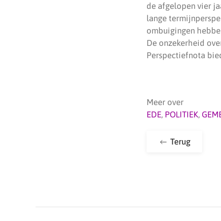
de afgelopen vier ja
lange termijnperspec
ombuigingen hebben 
De onzekerheid over
Perspectiefnota bie
Meer over
EDE
,
POLITIEK
,
GEME
Terug