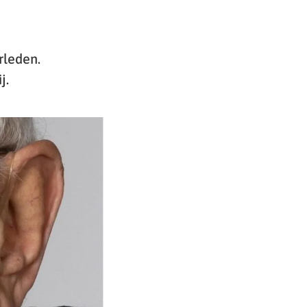
rleden.
j.