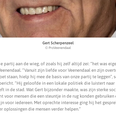
Gert Scherpenzeel
© ProVeenendaal
 partij aan de wieg, of zoals hij zelf altijd zei: “het was eige
eenendaal. “Vanuit zijn liefde voor Veenendaal en zijn overt
et staan, hielp hij mee de basis van onze partij te leggen”, s
 bericht. “Hij geloofde in een lokale politiek die luistert na
eft in de stad. Wat Gert bijzonder maakte, was zijn sterke so
ht voor mensen die een steuntje in de rug konden gebruiken
jn voor iedereen. Met oprechte interesse ging hij het gespr
er oplossingen die mensen verder helpen.”