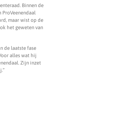
eenteraad. Binnen de
en ProVeenendaal
ord, maar wist op de
 ook het geweten van
n de laatste fase
Voor alles wat hij
nendaal. Zijn inzet
j.”