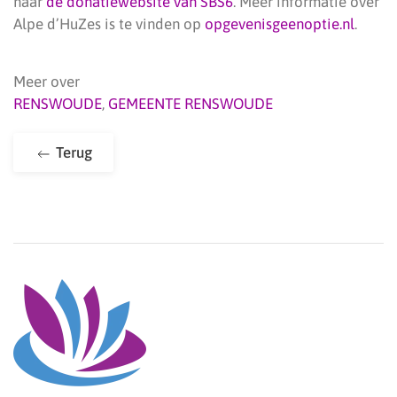
naar
de donatiewebsite van SBS6
. Meer informatie over
Alpe d’HuZes is te vinden op
opgevenisgeenoptie.nl
.
Meer over
RENSWOUDE
,
GEMEENTE RENSWOUDE
Terug