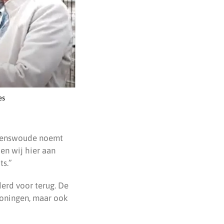
es
 Renswoude noemt
en wij hier aan
ts.”
derd voor terug. De
woningen, maar ook