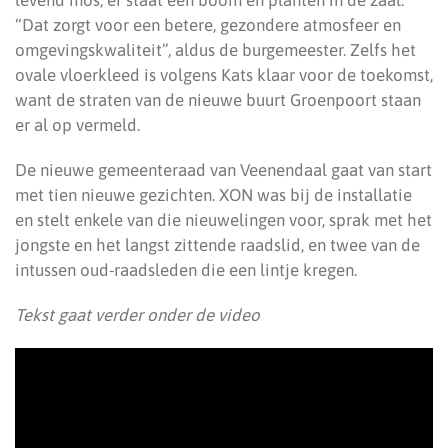
levend mos, er staat een boom en planten in de zaal.
“Dat zorgt voor een betere, gezondere atmosfeer en
omgevingskwaliteit”, aldus de burgemeester. Zelfs het
ovale vloerkleed is volgens Kats klaar voor de toekomst,
want de straten van de nieuwe buurt Groenpoort staan
er al op vermeld.
De nieuwe gemeenteraad van Veenendaal gaat van start
met tien nieuwe gezichten. XON was bij de installatie
en stelt enkele van die nieuwelingen voor, sprak met het
jongste en het langst zittende raadslid, en twee van de
intussen oud-raadsleden die een lintje kregen.
Tekst gaat verder onder de video