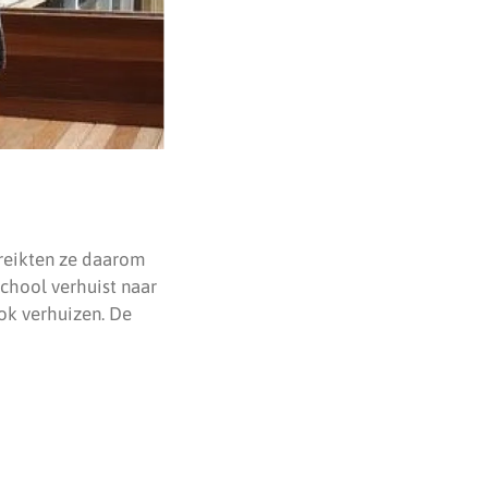
 reikten ze daarom
school verhuist naar
ok verhuizen. De