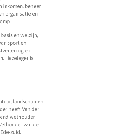
en inkomen, beheer
en organisatie en
Klomp
asis en welzijn,
van sport en
stverlening en
n. Hazeleger is
atuur, landschap en
der heeft Van der
erend wethouder
Wethouder van der
Ede-zuid.