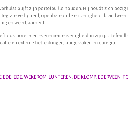
rhulst blijft zijn portefeuille houden. Hij houdt zich bezi
integrale veiligheid, openbare orde en veiligheid, brandweer
ding en weerbaarheid.
ft ook horeca en evenementenveiligheid in zijn portefeuille
atie en externe betrekkingen, burgerzaken en euregio.
E EDE
,
EDE
,
WEKEROM
,
LUNTEREN
,
DE KLOMP
,
EDERVEEN
,
PO