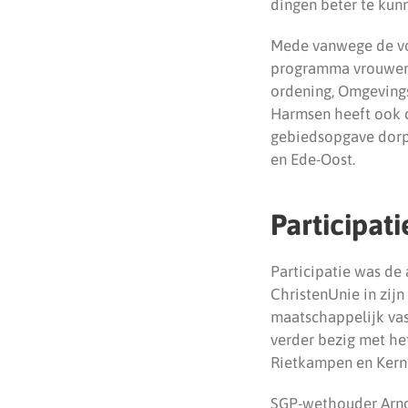
dingen beter te kun
Mede vanwege de vo
programma vrouwenve
ordening, Omgevings
Harmsen heeft ook di
gebiedsopgave dorp
en Ede-Oost.
Participati
Participatie was de
ChristenUnie in zijn
maatschappelijk vas
verder bezig met he
Rietkampen en Ker
SGP-wethouder Arnol