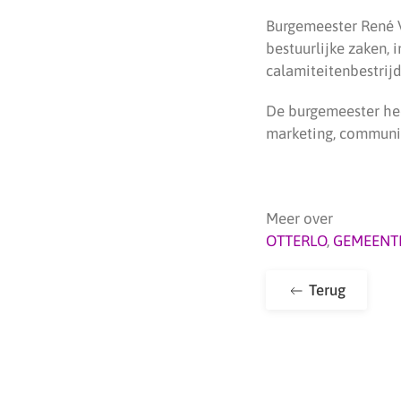
Burgemeester René Ve
bestuurlijke zaken, 
calamiteitenbestrij
De burgemeester hee
marketing, communic
Meer over
OTTERLO
,
GEMEENT
Terug