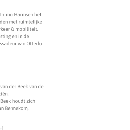
 Thimo Harmsen het
uden met ruimtelijke
eer & mobiliteit.
sting en in de
ssadeur van Otterlo
 van der Beek van de
ciën,
 Beek houdt zich
van Bennekom,
ef