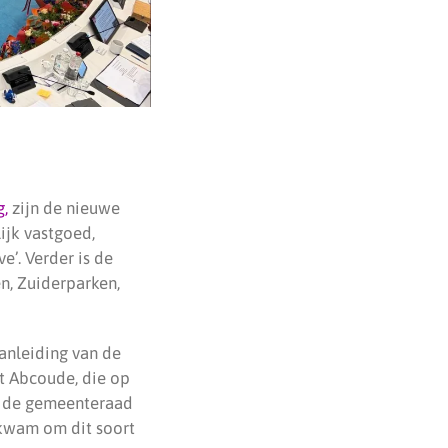
,
zijn de nieuwe
ijk vastgoed,
’. Verder is de
en, Zuiderparken,
anleiding van de
it Abcoude, die op
In de gemeenteraad
 kwam om dit soort