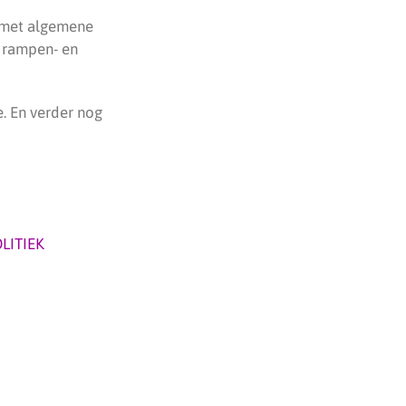
g met algemene
, rampen- en
. En verder nog
LITIEK