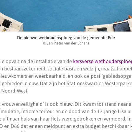
De nieuwe wethoudersploeg van de gemeente Ede
© Jan Pieter van der Schans
tie opvalt na de installatie van de
kersverse wethoudersploeg
ijn bestaanszekerheid, sociale basis en welzijn, maatschappel
euwkomers en weerbaarheid, en ook de post ‘gebiedsopgave
telgebieden’ nieuw. Dat zijn het Stationskwartier, Westerpark
 Noord-West.
vrouwenveiligheid’ is ook nieuw. Dit kwam tot stand naar a
timidatie, intieme terreur en de dood van de 17-jarige Lisa u
 uit naar huis van haar fiets werd getrokken en vermoord. 
D en D66 dat er een meldpunt en extra budget beschikbaar