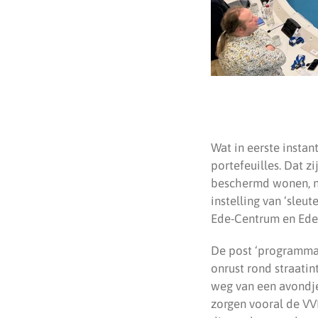
Wat in eerste instan
portefeuilles. Dat z
beschermd wonen, ni
instelling van ‘sleu
Ede-Centrum en Ede
De post ‘programma 
onrust rond straatin
weg van een avondje
zorgen vooral de VV