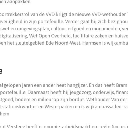
nen aanpakken.
ortrekkersrol van de VVD krijgt de nieuwe VVD-wethouder
iligheid in zijn portefeuille. Verder gaat hij zich bezigho
wet en omgevingsplan, cultuur, erfgoed en monumenten, verk
gitalisering, Wet Open Overheid, facilitaire zaken en huisve
en het sleutelgebied Ede Noord-West. Harmsen is wijkamba
e
 afgelopen jaren een ander heet hangijzer. En dat heeft Bram
 portefeuille. Daarnaast heeft hij jeugdzorg, onderwijs, finan
tgoed, bodem en milieu ‘op zijn bordje’. Wethouder Van der
t stationskwartier en Westerparken en is wijkambassadeur 
nhem
d Versteeg heeft economie, arbeidsmarkt en -regio (inclusi