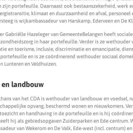
n zijn portefeuille. Daarnaast ook bestaanszekerheid, werk 
rgietransitie, klimaat en duurzaamheid en afval, personeel 
ersteeg is wijkambassadeur van Harskamp, Ederveen en De 
 Gabriëlle Hazeleger van GemeenteBelangen heeft sociale b
ondheidszorg in haar portefeuille. Verder is ze wethouder 
ie en toerisme, inclusie, discriminatie en emancipatie, dien
 portefeuille en is ze coördinerend wethouder sociaal domei
n Lunteren en Veldhuizen.
 en landbouw
Schans van het CDA is wethouder van landbouw en voedsel, n
schappelijke opvang, beschermd wonen en nieuwkomers. Ver
toezicht en handhaving in de portefeuille en is hij coördin
eeft hij als gebiedsopgaven Zuiderparken en Ede-centrum. 
sadeur van Wekerom en De Valk, Ede-west (incl. centrum) en 