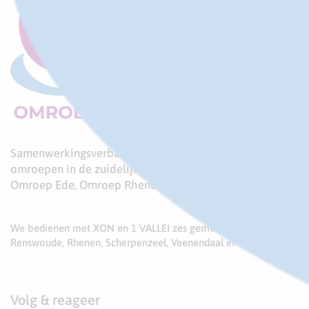
Samenwerkingsverband van drie lokale publieke
omroepen in de zuidelijke Gelderse Vallei:
Omroep Ede, Omroep Rhenen en Omroep 1 Vallei
We bedienen met XON en 1 VALLEI zes gemeenten: Ede,
Renswoude, Rhenen, Scherpenzeel, Veenendaal en Woudenberg
Volg & reageer