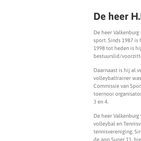
De heer H.
De heer Valkenburg 
sport. Sinds 1987 is h
1998 tot heden is hi
bestuurslid/voorzitt
Daarnaast is hij al 
volleybaltrainer wa
Commissie van Spor
toernooi organisato
3 en 4.
De heer Valkenburg 
volleybal en Tennisv
tennisvereniging. Si
de app Super 11, hi