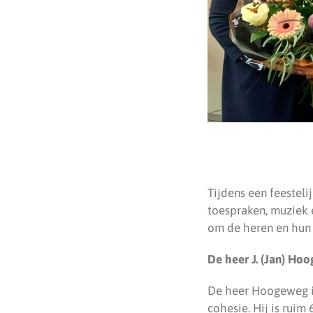
Tijdens een feestel
toespraken, muziek 
om de heren en hun p
De
heer J. (Jan) Ho
De heer Hoogeweg is 
cohesie. Hij is rui