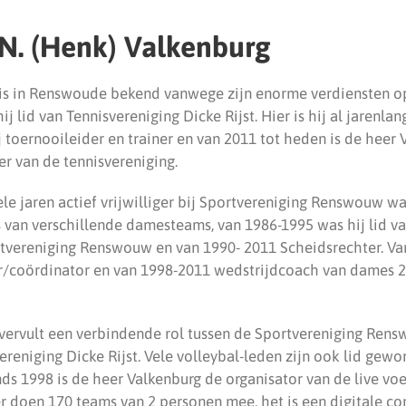
N. (Henk) Valkenburg
is in Renswoude bekend vanwege zijn enorme verdiensten op
ij lid van Tennisvereniging Dicke Rijst. Hier is hij al jarenlang
j toernooileider en trainer en van 2011 tot heden is de heer
er van de tennisvereniging.
vele jaren actief vrijwilliger bij Sportvereniging Renswouw waa
s van verschillende damesteams, van 1986-1995 was hij lid v
tvereniging Renswouw en van 1990- 2011 Scheidsrechter. Va
r/coördinator en van 1998-2011 wedstrijdcoach van dames 2
vervult een verbindende rol tussen de Sportvereniging Ren
ereniging Dicke Rijst. Vele volleybal-leden zijn ook lid gew
nds 1998 is de heer Valkenburg de organisator van de live vo
er doen 170 teams van 2 personen mee, het is een digitale c