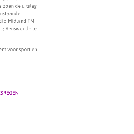
eizoen de uitslag
enstaande
Radio Midland FM
ging Renswoude te
ent voor sport en
ESREGEN