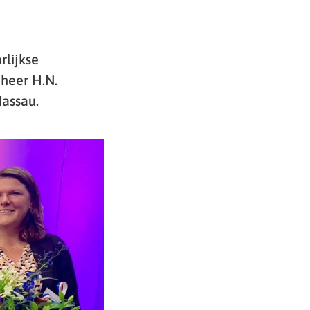
rlijkse
 heer H.N.
Nassau.