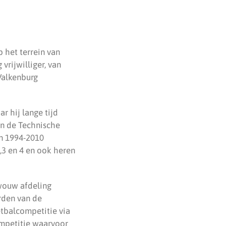
 het terrein van
 vrijwilliger, van
 Valkenburg
r hij lange tijd
an de Technische
n 1994-2010
,3 en 4 en ook heren
swouw afdeling
orden van de
etbalcompetitie via
ompetitie waarvoor