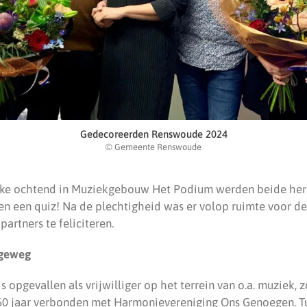
Gedecoreerden Renswoude 2024
© Gemeente Renswoude
ijke ochtend in Muziekgebouw Het Podium werden beide her
en een quiz! Na de plechtigheid was er volop ruimte voor de
artners te feliciteren.
ogeweg
opgevallen als vrijwilliger op het terrein van o.a. muziek, z
m 60 jaar verbonden met Harmonievereniging Ons Genoegen. T