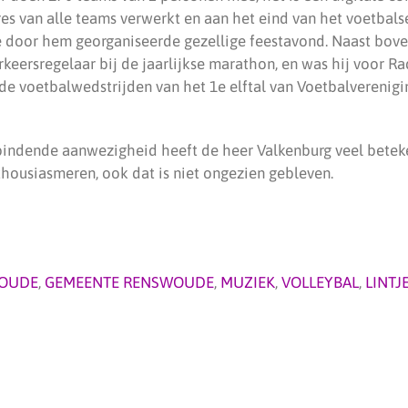
res van alle teams verwerkt en aan het eind van het voetbals
 door hem georganiseerde gezellige feestavond. Naast bov
rkeersregelaar bij de jaarlijkse marathon, en was hij voor 
 de voetbalwedstrijden van het 1e elftal van Voetbalvereni
rbindende aanwezigheid heeft de heer Valkenburg veel betek
thousiasmeren, ook dat is niet ongezien gebleven.
OUDE
,
GEMEENTE RENSWOUDE
,
MUZIEK
,
VOLLEYBAL
,
LINTJ