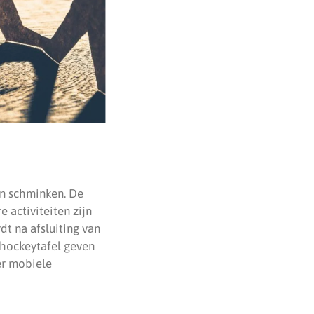
en schminken. De
 activiteiten zijn
dt na afsluiting van
rhockeytafel geven
er mobiele