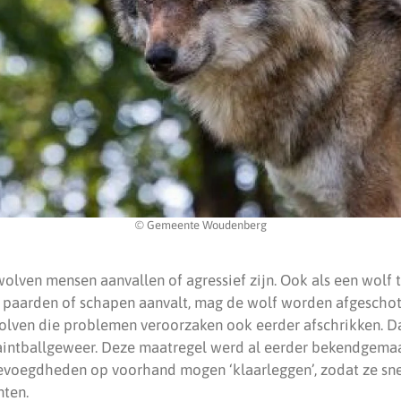
© Gemeente Woudenberg
wolven mensen aanvallen of agressief zijn. Ook als een wolf
, paarden of schapen aanvalt, mag de wolf worden afgescho
lven die problemen veroorzaken ook eerder afschrikken. Da
aintballgeweer. Deze maatregel werd al eerder bekendgemaa
evoegdheden op voorhand mogen ‘klaarleggen’, zodat ze sn
nten.