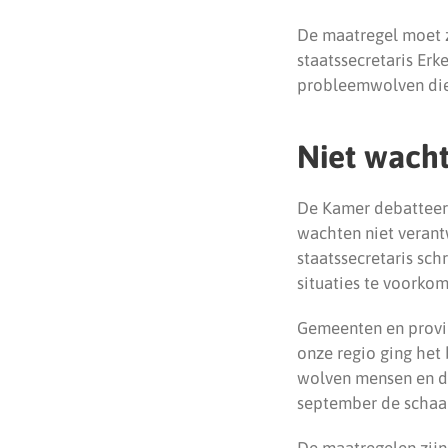
De maatregel moet z
staatssecretaris Erk
probleemwolven die 
Niet wach
De Kamer debatteert 
wachten niet veran
staatssecretaris sch
situaties te voorkom
Gemeenten en provin
onze regio ging het
wolven mensen en di
september de schaap
De maatregelen zijn