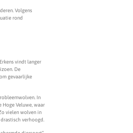
deren. Volgens
tuatie rond
Erkens vindt langer
izoen. De
 om gevaarlijke
probleemwolven. In
de Hoge Veluwe, waar
o vielen wolven in
 drastisch verhoogd.
eschermde diersoort”