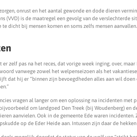
orgen, onrust en het aantal gewonde en dode dieren vermin
ens (VVD) is de maatregel een gevolg van de verslechterde si
te dicht bij mensen komen en soms zelfs mensen aanvallen.
ten
er zelf pas na het reces, dat vorige week inging, over, maar 
twoord vanwege zowel het welpenseizoen als het vakantiese
rijft dat hij er “binnen zijn bevoegdheden alles aan wil doen
en.”
cies vragen al langer om een oplossing na incidenten met 
 bijvoorbeeld om landgoed Den Treek (bij Woudenberg) en 
eren aanvielen. Ook in de gemeente Ede waren incidenten. Z
skudde op de Eder Heide aan. Intussen zijn daar de hekken
 deels mogelijk doordat de status van de wolf van “strikt b