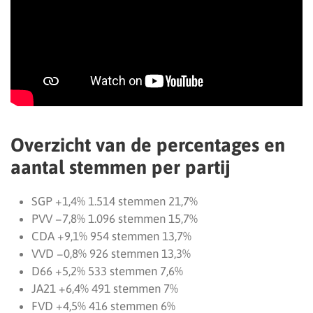
Overzicht van de percentages en
aantal stemmen per partij
SGP +1,4% 1.514 stemmen 21,7%
PVV −7,8% 1.096 stemmen 15,7%
CDA +9,1% 954 stemmen 13,7%
VVD −0,8% 926 stemmen 13,3%
D66 +5,2% 533 stemmen 7,6%
JA21 +6,4% 491 stemmen 7%
FVD +4,5% 416 stemmen 6%