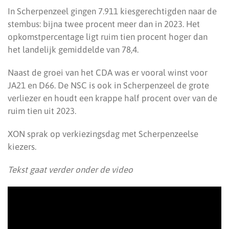
In Scherpenzeel gingen 7.911 kiesgerechtigden naar de
stembus: bijna twee procent meer dan in 2023. Het
opkomstpercentage ligt ruim tien procent hoger dan
het landelijk gemiddelde van 78,4.
Naast de groei van het CDA was er vooral winst voor
JA21 en D66. De NSC is ook in Scherpenzeel de grote
verliezer en houdt een krappe half procent over van de
ruim tien uit 2023.
XON sprak op verkiezingsdag met Scherpenzeelse
kiezers.
Tekst gaat verder onder de video