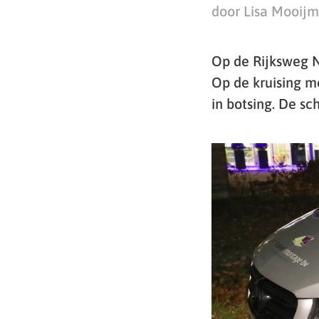
door Lisa Mooij
Op de Rijksweg N
Op de kruising m
in botsing. De sc