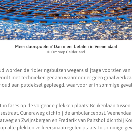
Meer doorspoelen? Dan meer betalen in Veenendaal
© Omroep Gelderland
ud worden de rioleringsbuizen wegens slijtage voorzien van
 wordt met technieken gedaan waardoor er geen graafwerkza
houd aan putdeksel gepleegd, waarvoor er in sommige geval
 in fases op de volgende plekken plaats: Beukenlaan tussen
sestraat, Cuneraweg dichtbij de ambulancepost, Veenendaa
aatweg en Zwijnsbergen en Frederik van Paltshof dichtbij Kon
r op alle plekken verkeersmaatregelen plaats. In sommige ge