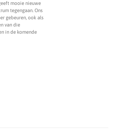
 geeft mooie nieuwe
ntrum tegengaan. Ons
eer gebeuren, ook als
en van die
men in de komende