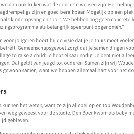
 we dan ook kijken wat de concrete wensen zijn. Het belangr
laagdrempeligs zijn en goed bereikbaar. Mogelijk op een ple
 zoals kinderopvang en sport. We hebben nog geen concrete 
iezingsprogramma als belangrijk speerpunt opgenomen.”
voor jongeren hoort bij de visie dat je je thuis moet voelen
 betreft. Gemeenschapsgevoel zorgt dat je samen dingen voo
village to raise a child: je hebt elkaar nodig. Je bent niet all
rgen. Dat geldt van jeugd tot ouderen. Samen zijn wij Woude
us gewoon samen, want we hebben allemaal hart voor het dor
rs
n kunnen het weten, want ze zijn allebei op en top Woudenbe
ven weg geweest voor de studie. Den Boer kwam als baby me
ijd gebleven.
door voelsprieten en door de extra bekendheid die je als ra