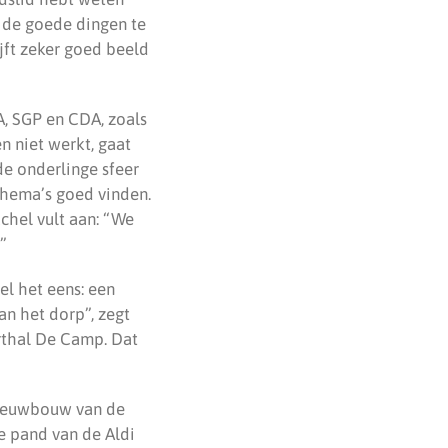
s de goede dingen te
ijft zeker goed beeld
, SGP en CDA, zoals
n niet werkt, gaat
de onderlinge sfeer
thema’s goed vinden.
chel vult aan: “We
”
el het eens: een
an het dorp”, zegt
rthal De Camp. Dat
nieuwbouw van de
e pand van de Aldi