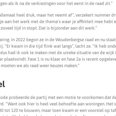
jgen als ik na de verkiezingen voor het eerst in de raad zit.”
 allemaal heel druk, maar het neemt af”, verzekert nummer drie
je aan het werk met de thema’s waar je affiniteit mee hebt e
zoveel tijd in stopt. Dat is bijzonder aan dit werk.”
varing. In 2022 begon ze in de Woudenbergse raad en nu staat
tij. “Er kwam in die tijd flink wat langs”, lacht ze. “Ik heb o
 dus had ik ook te maken met de unieke situatie van de wijk
plaatsvindt. Fase 1 is nu klaar en fase 2a is recent opgelev
n moeten we als raad weer keuzes maken.”
el
iode probeerde de partij met een motie te voorkomen dat d
rd. “Want ook hier is heel veel behoefte aan woningen. Het 
00 tot 120 te bouwen, maar toen kwam er een voorstel op taf