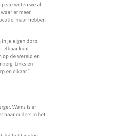
ijkste weten we al
k waar er meer
locatie, maar hebben
 in je eigen dorp,
r elkaar kunt
een op de wereld en
nberg. Links en
p en elkaar.”
rger. Wams is er
t haar ouders in het
adslid hebt weten