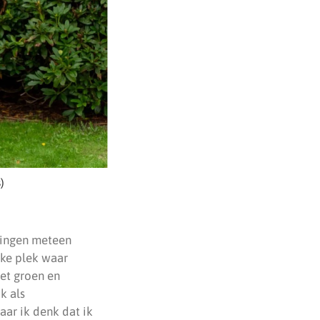
)
zingen meteen
eke plek waar
et groen en
k als
aar ik denk dat ik