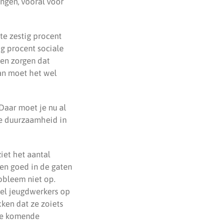
ngen, vooral voor
te zestig procent
g procent sociale
len zorgen dat
dan moet het wel
Daar moet je nu al
de duurzaamheid in
iet het aantal
en goed in de gaten
obleem niet op.
wel jeugdwerkers op
ken dat ze zoiets
 de komende