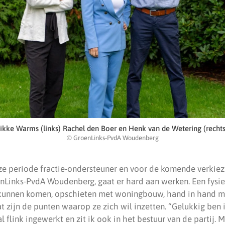
Jikke Warms (links) Rachel den Boer en Henk van de Wetering (rechts
© GroenLinks-PvdA Woudenberg
ze periode fractie-ondersteuner en voor de komende verkie
oenLinks-PvdA Woudenberg, gaat er hard aan werken. Een fysi
 kunnen komen, opschieten met woningbouw, hand in hand m
 zijn de punten waarop ze zich wil inzetten. “Gelukkig ben i
 flink ingewerkt en zit ik ook in het bestuur van de partij. M