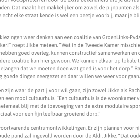
inden. Dat maakt het makkelijker om zowel de pijnpunten al
je echt elke straat kende is wel een beetje voorbij, maar je bl
kiezingen weer denken aan een coalitie van GroenLinks-PvdA
ker!” roept Jikke meteen. “Wat in de Tweede Kamer misschie
e hebben goed overleg, kunnen constructief samenwerken en 
ndere coalitie kan hier gewoon. We kunnen elkaar op lokale 
elangen dat we moeten doen wat goed is voor het dorp.” Ra
ng goede dingen neergezet en daar willen we weer voor gaan.
 zijn waar de partij voor wil gaan, zijn zowel Jikke als Rach
en een mooi cultuurhuis. “Een cultuurhuis is de woonkamer v
 helemaal blij met de toevoeging van de extra modulaire spo
uciaal voor een fijn leefbaar groeiend dorp.”
voortvarende centrumontwikkelingen. Er zijn plannen voor 
 oude pand zal ingevuld worden door de Aldi. Jikke: “Dat oud