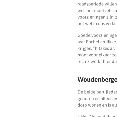
raadsperiode willen
wel: het moet iets 
voorzieningen zijn,
het wel in ons verk
Goede voorzieningen 
wat Rachel en Jikke
krijgen. “It takes a 
moet voor elkaar zo
rechts werkt hier d
Woudenberge
De beide partijlede
geboren en alleen e
dorp wonen en is alt
Jikke: “Je hebt daar