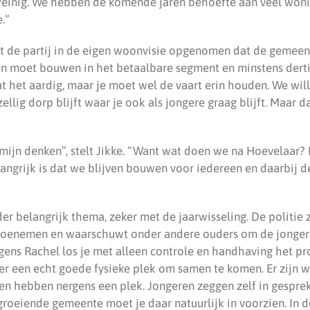
einig. We hebben de komende jaren behoefte aan veel woni
.”
t de partij in de eigen woonvisie opgenomen dat de gemeen
n moet bouwen in het betaalbare segment en minstens derti
at het aardig, maar je moet wel de vaart erin houden. We wil
lig dorp blijft waar je ook als jongere graag blijft. Maar 
rmijn denken”, stelt Jikke. “Want wat doen we na Hoevelaar? 
langrijk is dat we blijven bouwen voor iedereen en daarbij 
der belangrijk thema, zeker met de jaarwisseling. De politie z
toenemen en waarschuwt onder andere ouders om de jonger
gens Rachel los je met alleen controle en handhaving het pr
er een echt goede fysieke plek om samen te komen. Er zijn 
ren hebben nergens een plek. Jongeren zeggen zelf in gesprek
 groeiende gemeente moet je daar natuurlijk in voorzien. In