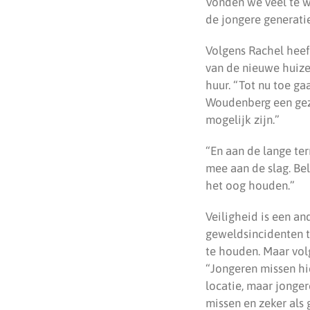
Vonden we veel te w
de jongere generatie
Volgens Rachel heef
van de nieuwe huize
huur. “Tot nu toe ga
Woudenberg een gezel
mogelijk zijn.”
“En aan de lange te
mee aan de slag. Be
het oog houden.”
Veiligheid is een an
geweldsincidenten 
te houden. Maar vol
“Jongeren missen hi
locatie, maar jonge
missen en zeker als