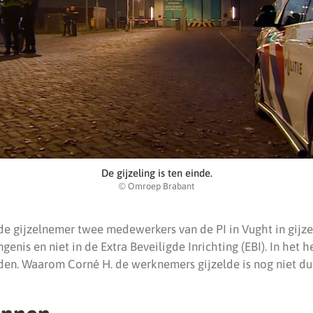
De gijzeling is ten einde.
© Omroep Brabant
de gijzelnemer twee medewerkers van de PI in Vught in gijzel
genis en niet in de Extra Beveiligde Inrichting (EBI). In het 
den. Waarom Corné H. de werknemers gijzelde is nog niet dui