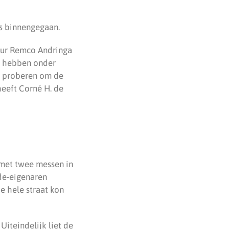
is binnengegaan.
teur Remco Andringa
ie hebben onder
e proberen om de
heeft Corné H. de
n met twee messen in
de-eigenaren
e hele straat kon
Uiteindelijk liet de