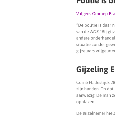
Politie is 
Volgens Omroep Br
“De politie is daar
van de
NOS.
“Bij gij
andere onderhandela
situatie zonder gewe
gijzelaars vrijgelat
Gijzeling 
Corné H., destijds 2
zijn handen. Op dat
aanwezig. De man zei
opblazen.
De gijzelnemer hield