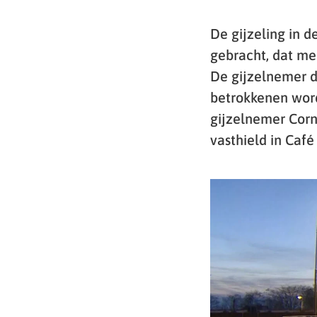
De gijzeling in d
gebracht, dat mel
De gijzelnemer d
betrokkenen wor
gijzelnemer Corné
vasthield in Café