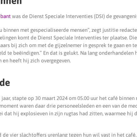
binnen
abant
was de Dienst Speciale Interventies (DSI) de gevangen
 nu binnen met gespecialiseerde mensen”, zegt justitie redac
zelingen komt de Dienst Speciale Interventies ter plaatse. D
ars bij zich om met de gijzelnemer in gesprek te gaan en t
ld te beëindigen.” En dat is gelukt. Na lang onderhandelen 
en en heeft hij zich overgegeven.
Ede
8 jaar, stapte op 30 maart 2024 om 05.00 uur het café binne
 moment waren daar drie personeelsleden en een van de me
 dat hij explosieven in zijn rugtas had zitten, waarmee hij d
 de vier slachtoffers urenlang tegen hun wil vast in het café. 