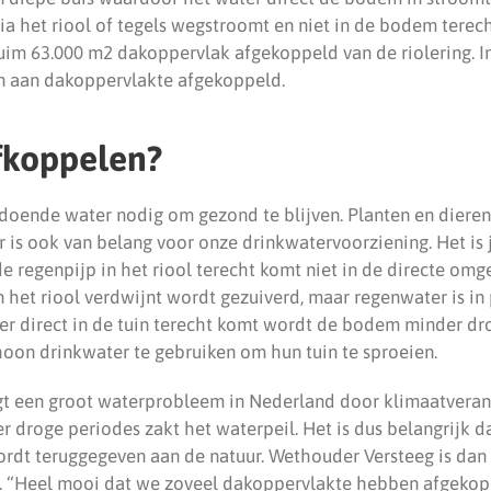
ia het riool of tegels wegstroomt en niet in de bodem terec
uim 63.000 m2 dakoppervlak afgekoppeld van de riolering. In 
n aan dakoppervlakte afgekoppeld.
koppelen?
oende water nodig om gezond te blijven. Planten en diere
 is ook van belang voor onze drinkwatervoorziening. Het is
e regenpijp in het riool terecht komt niet in de directe omg
 het riool verdwijnt wordt gezuiverd, maar regenwater is in 
ater direct in de tuin terecht komt wordt de bodem minder d
oon drinkwater te gebruiken om hun tuin te sproeien.
gt een groot waterprobleem in Nederland door klimaatveran
 droge periodes zakt het waterpeil. Het is dus belangrijk d
rdt teruggegeven aan de natuur. Wethouder Versteeg is dan 
n. “Heel mooi dat we zoveel dakoppervlakte hebben afgeko