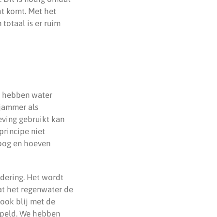
ht komt. Met het
totaal is er ruim
n hebben water
 jammer als
eving gebruikt kan
principe niet
roog en hoeven
dering. Het wordt
at het regenwater de
ook blij met de
ppeld. We hebben