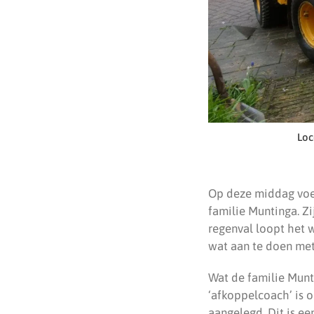
Loc
Op deze middag voerd
familie Muntinga. Zi
regenval loopt het 
wat aan te doen me
Wat de familie Munt
‘afkoppelcoach’ is 
aangelegd. Dit is e