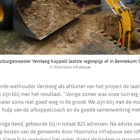
oburgemeester Versteeg koppelt laatste regenpijp af in Bennekom 
© Hoornstra Infrabouw
e wethouder Versteeg als afsluiter van het project de laats
j zijn blij met het resultaat. “Vorige zomer was onze tuin erg
water soms niet goed weg in de grond. We zijn blij met de m
t hulp van de afkoppelcoach en de goede samenwerking met
inga deed, gebeurde bij in totaal 825 adressen. Na advies va
op kosten van de gemeente door Hoornstra Infrabouw een infi
en diepe buis waardoor het water direct de bodem in stroomt