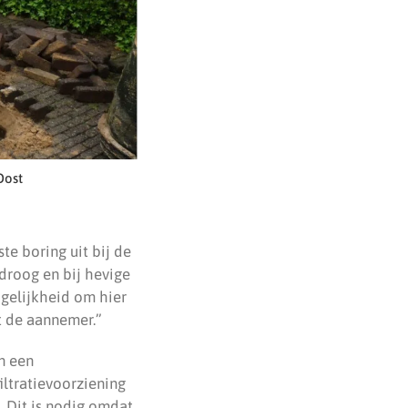
Oost
te boring uit bij de
 droog en bij hevige
ogelijkheid om hier
 de aannemer.”
n een
ltratievoorziening
. Dit is nodig omdat