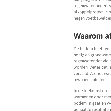
regenwater anders v
afkoppelproject is r
negen voetbalvelde
Waarom af
De bodem heeft vold
nodig en grondwater
regenwater dat via d
worden. Water dat in
vervuild. Als het w
inwoners minder sch
In de toekomst drei
warmer en door meer
bodem in gaat en wo
behaalde resultate