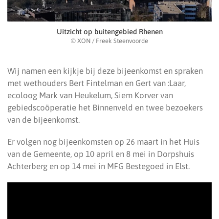
Uitzicht op buitengebied Rhenen
© XON / Freek Steenvoorde
Wij namen een kijkje bij deze bijeenkomst en spraken
met wethouders Bert Fintelman en Gert van :Laar,
ecoloog Mark van Heukelum, Siem Korver van
gebiedscoöperatie het Binnenveld en twee bezoekers
van de bijeenkomst.
Er volgen nog bijeenkomsten op 26 maart in het Huis
van de Gemeente, op 10 april en 8 mei in Dorpshuis
Achterberg en op 14 mei in MFG Bestegoed in Elst.