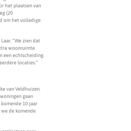
or het plaatsen van
eg (20
d om het volledige
Laar. “We zien dat
extra woonruimte
n een echtscheiding.
erdere locaties.”
ke van Veldhuizen.
urwoningen gaan
e komende 10 jaar
n we de komende