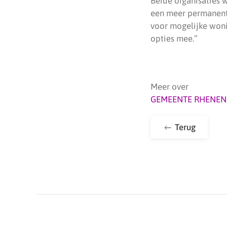
Beide organisaties w
een meer permanente
voor mogelijke won
opties mee.”
Meer over
GEMEENTE RHENEN
Terug