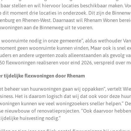
baar stellen en wil hiervoor locaties beschikbaar maken. Vo
p dit moment drie locaties in onderzoek. Dit zijn de Binnenw
tenburg en Rhenen-West. Daarnaast wil Rhenam Wonen berei
xwoningen aan de Binnenweg uit te voeren.
ra woonruimte nodig in onze gemeente”, aldus wethouder Van 
t moment geen woonruimte kunnen vinden, Maar ook is snel 
uders en andere urgenten zoals alleenstaanden als gevolg va
0 flexwoningen realiseren voor eind 2026, verspreid over me
r tijdelijke flexwoningen door Rhenam
et beheer van huurwoningen gaan wij oppakken”, vertelt Wie
usiness. Het is daarom logisch dat wij dat ook voor deze hu
woningen kunnen we veel woningzoekers sneller helpen.” D
se nieuwbouw of renovatieprojecten. “Ook daarvoor hebbe
tijdelijke huisvesting nodig.”