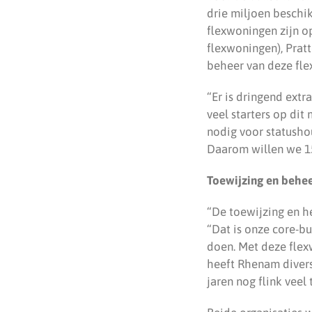
drie miljoen beschik
flexwoningen zijn o
flexwoningen), Prat
beheer van deze fle
“Er is dringend ext
veel starters op di
nodig voor statusho
Daarom willen we 15
Toewijzing en behee
“De toewijzing en h
“Dat is onze core-b
doen. Met deze flex
heeft Rhenam diver
jaren nog flink veel 