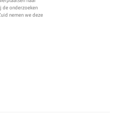
 verplaatsen naar
ij de onderzoeken
Zuid nemen we deze