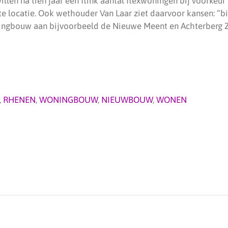
illen na tien jaar een flink aantal flexwoningen bij voorkeur
 locatie. Ook wethouder Van Laar ziet daarvoor kansen: “b
ingbouw aan bijvoorbeeld de Nieuwe Meent en Achterberg 
,
RHENEN
,
WONINGBOUW
,
NIEUWBOUW
,
WONEN