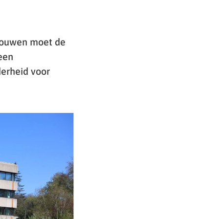
bouwen moet de
een
derheid voor