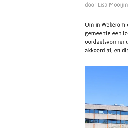
door Lisa Mooij
Om in Wekerom-o
gemeente een lo
oordeelsvormende
akkoord af, en di