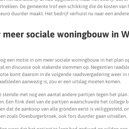
rtrekken. De gemeente trof een schikking die de kosten van 
euro duurder maakt. Het bedrijf verhuist nu naar een andere 
r meer sociale woningbouw in 
og een motie in om meer sociale woningbouw in het plan o
val en discussie ook stakende stemmen op. Negentien raads
motie komt daarom in de volgende raadsvergadering weer in 
aadsleden aanwezig is, zou er een uitslag moeten komen.
e stemde met nog een aantal andere partijen tegen het plan
n. Een flink deel van de partijen waarschuwde het college b
gen dat de aankoop van alle gronden eerst is veiliggesteld,
n zoals Doesburgerbroek, ook fors duurder gaan uitvallen.
den weer dat het project te lang had geduurd en wilden ee