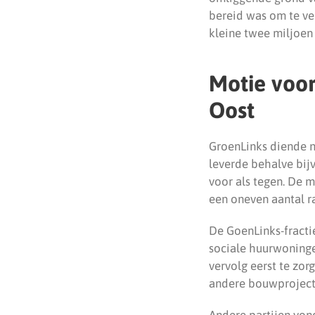
bereid was om te ve
kleine twee miljoen 
Motie voo
Oost
GroenLinks diende n
leverde behalve bij
voor als tegen. De 
een oneven aantal r
De GoenLinks-fracti
sociale huurwoninge
vervolg eerst te zor
andere bouwprojecte
Andere partijen von