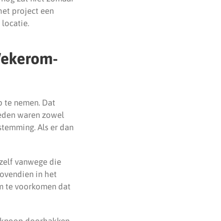
het project een
locatie.
Wekerom-
p te nemen. Dat
leden waren zowel
stemming. Als er dan
 zelf vanwege die
ovendien in het
 om te voorkomen dat
n knoop doorhakken.