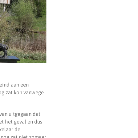
eind aan een
nog zat kon vanwege
van uitgegaan dat
t het geval en dus
kelaar de
 nog zat niet zomaar