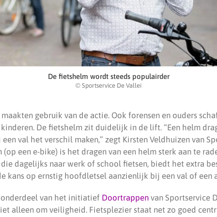
De fietshelm wordt steeds populairder
© Sportservice De Vallei
n maakten gebruik van de actie. Ook forensen en ouders sch
kinderen. De fietshelm zit duidelijk in de lift. “Een helm dra
 een val het verschil maken,” zegt Kirsten Veldhuizen van Spo
 (op een e-bike) is het dragen van een helm sterk aan te ra
ie dagelijks naar werk of school fietsen, biedt het extra b
de kans op ernstig hoofdletsel aanzienlijk bij een val of een 
 onderdeel van het initiatief
Doortrappen
van Sportservice D
et alleen om veiligheid. Fietsplezier staat net zo goed cent