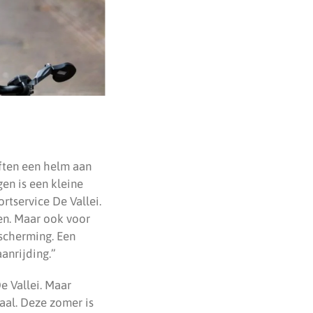
aften een helm aan
gen is een kleine
rtservice De Vallei.
den. Maar ook voor
escherming. Een
aanrijding.”
e Vallei. Maar
raal. Deze zomer is