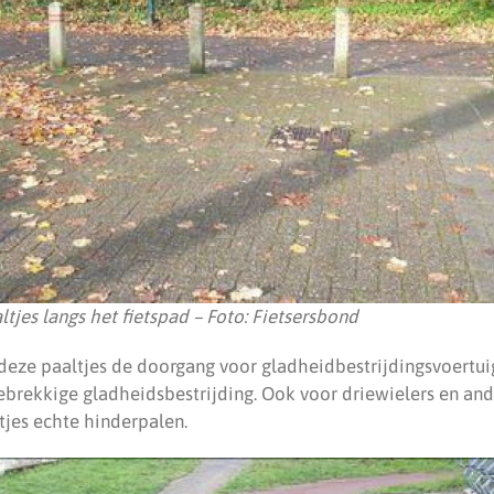
ltjes langs het fietspad – Foto: Fietsersbond
 deze paaltjes de doorgang voor gladheidbestrijdingsvoertu
ebrekkige gladheidsbestrijding. Ook voor driewielers en and
ltjes echte hinderpalen.