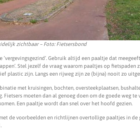
uidelijk zichtbaar – Foto: Fietsersbond
e ‘vergevingsgezind’. Gebruik altijd een paaltje dat meegeeft
appen’. Stel jezelf de vraag waarom paaltjes op fietspaden 
f plastic zijn. Langs een rijweg zijn ze (bijna) nooit zo uitg
mbinatie met kruisingen, bochten, oversteekplaatsen, bushal
 Fietsers moeten dan al genoeg doen om de goede weg te v
 komen. Een paaltje wordt dan snel over het hoofd gezien.
et de voorbeelden en richtlijnen overtollige paaltjes in de
.