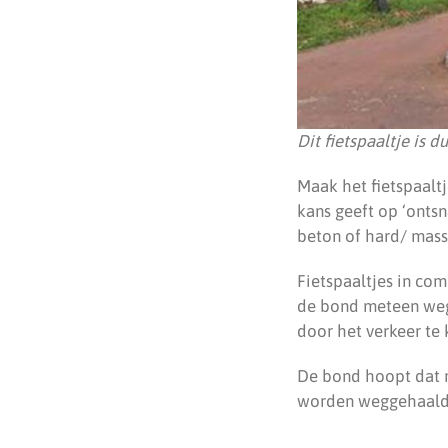
Dit fietspaaltje is d
Maak het fietspaaltj
kans geeft op ‘ontsn
beton of hard/ massie
Fietspaaltjes in co
de bond meteen weg.
door het verkeer te
De bond hoopt dat m
worden weggehaald