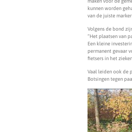
maken voor de geme
kunnen worden gehaa
van de juiste marke
Volgens de bond zijn
“Het plaatsen van pa
Een kleine invester
permanent gevaar vo
fietsers in het ziek
Vaal leiden ook de p
Botsingen tegen paal