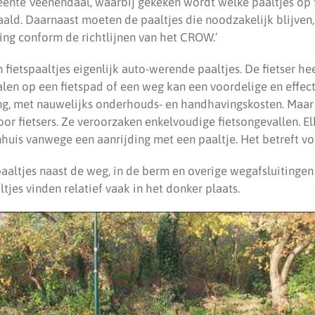
ente Veenendaal, waarbij gekeken wordt welke paaltjes op
ld. Daarnaast moeten de paaltjes die noodzakelijk blijven
ring conform de richtlijnen van het CROW.’
 fietspaaltjes eigenlijk auto-werende paaltjes. De fietser hee
len op een fietspad of een weg kan een voordelige en effect
ing, met nauwelijks onderhouds- en handhavingskosten. Maar 
or fietsers. Ze veroorzaken enkelvoudige fietsongevallen. El
enhuis vanwege een aanrijding met een paaltje. Het betreft v
aaltjes naast de weg, in de berm en overige wegafsluitingen 
tjes vinden relatief vaak in het donker plaats.