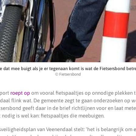
je dat mee buigt als je er tegenaan komt is wat de Fietsersbond betref
© Fietsersbond
pport
roept op
om vooral fietspaaltjes op onnodige plekken t
endaal flink wat. De gemeente zegt te gaan onderzoeken op w
ersbond geeft daar in de brief richtlijnen voor en laat met
nodig is wel kan: fietspaaltjes die meebuigen.
veiligheidsplan van Veenendaal stelt: ’het is belangrijk om 